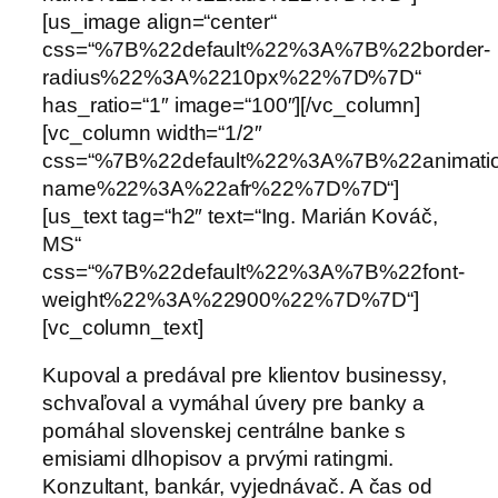
chtít stáhnout, takže je také důležité podívat se
[us_image align=“center“
na možnosti výplaty předem
css=“%7B%22default%22%3A%7B%22border-
České Casino Movies 2026 Vybráno Experty
radius%22%3A%2210px%22%7D%7D“
Magnificent plains buffalo je impozantní,
has_ratio=“1″ image=“100″][/vc_column]
vícetunová šelma lovená téměř k vyhynutí
[vc_column width=“1/2″
BetUS Casino má na svých stránkách spoustu
css=“%7B%22default%22%3A%7B%22animatio
silných bonusů a propagačních akcí
name%22%3A%22afr%22%7D%7D“]
[us_text tag=“h2″ text=“Ing. Marián Kováč,
Uvítací bonus bez vkladu online kasino 2026
MS“
České Amsterdam Casino 2026 Získejte Bonus
css=“%7B%22default%22%3A%7B%22font-
Existují 10 varianty, které jsou podporovány a ty
weight%22%3A%22900%22%7D%7D“]
mohou být také hrál za různé sázky částky, stejně
[vc_column_text]
jako náhled v režimu free-play, který vám může
Kupoval a predával pre klientov businessy,
pomoci naučit se novou hru, nebo trvat nějaký čas
schvaľoval a vymáhal úvery pre banky a
vyvinout herní strategie, které by mohly zvýšit své
pomáhal slovenskej centrálne banke s
šance na výhru, když vsadíte
emisiami dlhopisov a prvými ratingmi.
Ruletas Online 2026 Rychle A Bezpečně
Konzultant, bankár, vyjednávač. A čas od
Tento zákon vyžaduje, aby kasina včas, plný, a