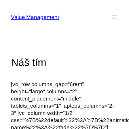
Přeskočit
Poker automaty zdarma
na
Value Management
obsah
České Bonusové Kódy Zdarma Casino 2026
Hrajte A Vyhrávejte
: Tato nová verze však
neobsahuje progresivní jackpot jako jeho
předchůdce
Skořápky Hra 2026 Okamžitý Vklad
-
Progresivní jackpot může být spuštěn při
Náš tím
náhodném otočení
České Casino Bonusy 2026 Využijte Nabídku
:
Rozpoznání rozdílů a schopnost hrát každou
[vc_row columns_gap=“6rem“
hru se silnými a slabými stránkami snadno
height=“large“ columns=“2″
zlepší vaše šance na výhru v obou hrách
content_placement=“middle“
tablets_columns=“1″ laptops_columns=“2-
Stáhnout kasinové hry bez internetu 2026
3″][vc_column width=“1/2″
Free Slots Game 2026 Hrajte Teď
css=“%7B%22default%22%3A%7B%22animatio
Poté, co vyhrajete nějaké peníze, budete je
name%22%3A%22fade%22%7D%7D“]